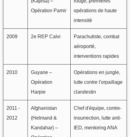
(Kapisa) –
rouge, premières
Opération Pamir
opérations de haute
intensité
2009
2e REP Calvi
Parachutiste, combat
aéroporté,
interventions rapides
2010
Guyane –
Opérations en jungle,
Opération
lutte contre l'orpaillage
Harpie
clandestin
2011 -
Afghanistan
Chef d'équipe, contre-
2012
(Helmand &
insurrection, lutte anti-
Kandahar) –
IED, mentoring ANA