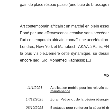
gain de place réseau passe (
une baie de brassage 
Art contemporain africain : un marché en plein esso
Porté par une effervescence créative sans précéden
l’art contemporain africain connaît une accélérati
Londres, New York et Marrakech, AKAA à Paris, FNB 
la plus visible.Derrière cette dynamique, se dessi
encore larg (
Sidi Mohamed Kagnassi
) [
...
]
Mo
11/1/2026
Application mobile pour les relevés sur
maintenance
14/12/2025
Zoran Petrovic : de la Légion étrangèr
06/10/2025
5 astuces pour renforcer la sécurité d